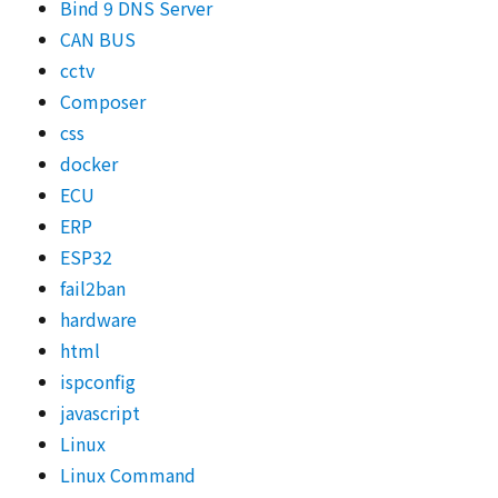
Bind 9 DNS Server
CAN BUS
cctv
Composer
css
docker
ECU
ERP
ESP32
fail2ban
hardware
html
ispconfig
javascript
Linux
Linux Command