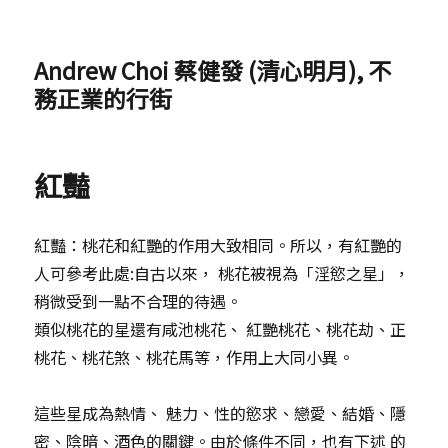
Andrew Choi 蔡健發 (清心明月), 不
務正業的行街
紅豔
紅豔：桃花和紅艷的作用大致相同。所以，有紅艷的
人可參考此處:自古以來， 桃花被視為「淫慾之星」，
稍微受到一點不合理的待遇。
類似桃花的星還有咸池桃花、 紅艷桃花、桃花劫、正
桃花、桃花煞、桃花馬等，作用上大同小異。
這些星成為熱情、 魅力、性的慾求、戀愛、結婚、隱
密、陰暗、酒色的關鍵。由於條件不同，也有下述 的