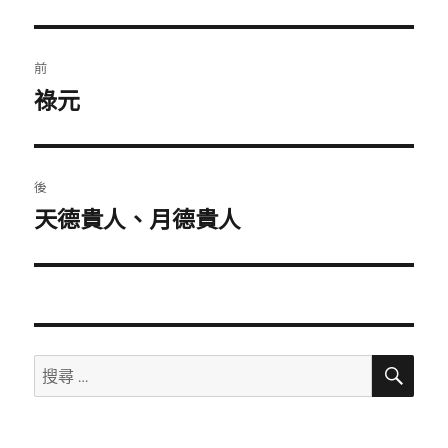
文
前
章
祿元
上
一
導
篇
覽
文
後
章：
天德貴人、月德貴人
下
一
篇
文
章：
搜
搜
尋
尋：