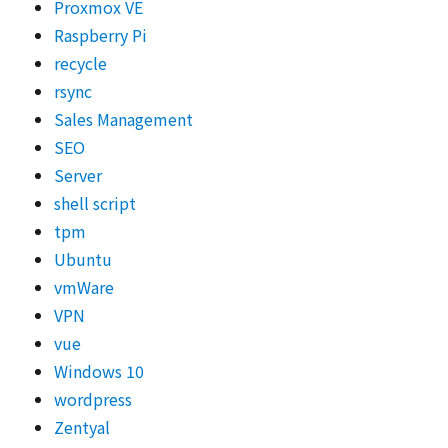
Proxmox VE
Raspberry Pi
recycle
rsync
Sales Management
SEO
Server
shell script
tpm
Ubuntu
vmWare
VPN
vue
Windows 10
wordpress
Zentyal