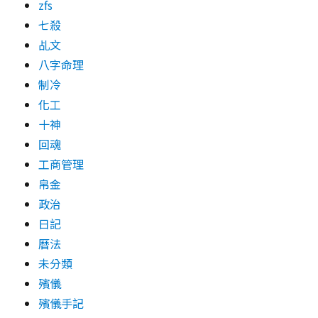
zfs
七殺
乩文
八字命理
制冷
化工
十神
回魂
工商管理
帛金
政治
日記
曆法
未分類
殯儀
殯儀手記