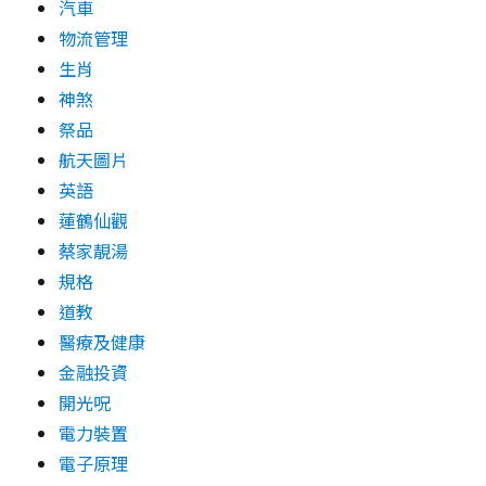
汽車
物流管理
生肖
神煞
祭品
航天圖片
英語
蓮鶴仙觀
蔡家靚湯
規格
道教
醫療及健康
金融投資
開光呪
電力裝置
電子原理