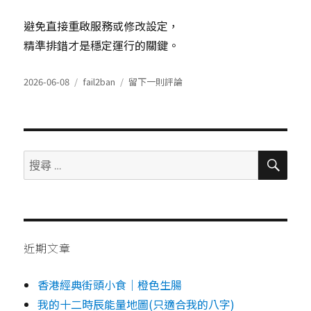
避免直接重啟服務或修改設定，
精準排錯才是穩定運行的關鍵。
發
分
在
2026-06-08
fail2ban
留下一則評論
表
類
於
如
何
檢
查
搜
搜
尋
及
尋：
解
除
Fail2ban
封
鎖
近期文章
的
IP（實
香港經典街頭小食｜橙色生腸
戰
步
我的十二時辰能量地圖(只適合我的八字)