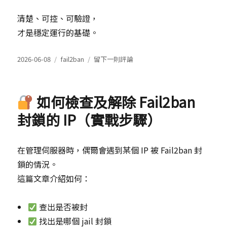
清楚、可控、可驗證，
才是穩定運行的基礎。
發
分
在
2026-06-08
fail2ban
留下一則評論
表
類
於
完
整
如何檢查及解除 Fail2ban
重
置
封鎖的 IP（實戰步驟）
Fail2ban（快
速
清
在管理伺服器時，偶爾會遇到某個 IP 被 Fail2ban 封
空
鎖的情況。
封
鎖
這篇文章介紹如何：
與
規
查出是否被封
則）
找出是哪個 jail 封鎖