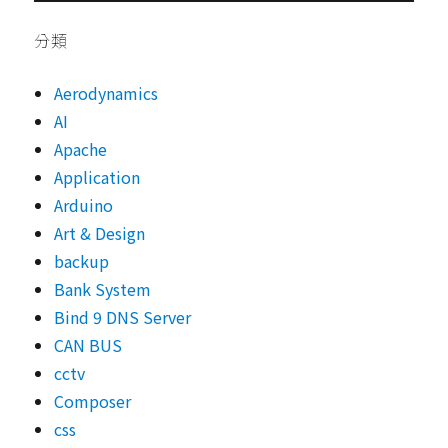
分類
Aerodynamics
AI
Apache
Application
Arduino
Art & Design
backup
Bank System
Bind 9 DNS Server
CAN BUS
cctv
Composer
css