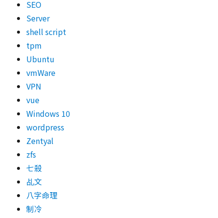
SEO
Server
shell script
tpm
Ubuntu
vmWare
VPN
vue
Windows 10
wordpress
Zentyal
zfs
七殺
乩文
八字命理
制冷