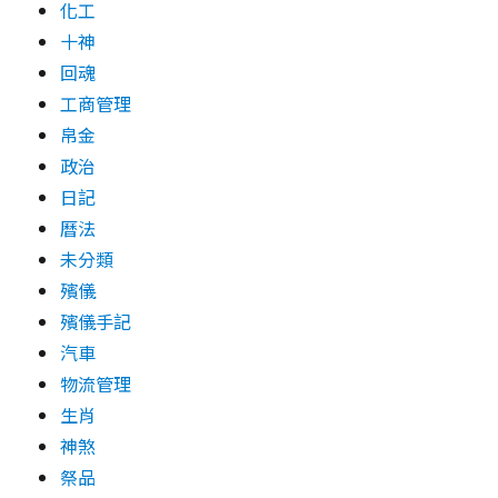
化工
十神
回魂
工商管理
帛金
政治
日記
曆法
未分類
殯儀
殯儀手記
汽車
物流管理
生肖
神煞
祭品