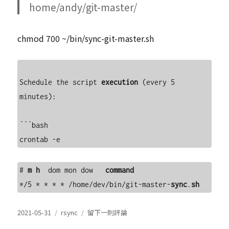
home/andy/git-master/
chmod 700 ~/bin/sync-git-master.sh
Schedule the script 
execution
 (every 5 
minutes):

```bash

# 
m
h
  dom mon dow   
command
*/5 * * * * /home/dev/bin/git-master-
sync
.
sh
發
分
在
2021-05-31
rsync
留下一則評論
表
類
rsync