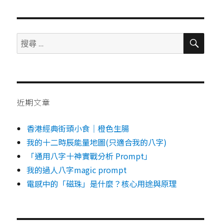
於
site2site.sh
script
sample
搜
搜
尋
尋：
近期文章
香港經典街頭小食｜橙色生腸
我的十二時辰能量地圖(只適合我的八字)
「通用八字十神實戰分析 Prompt」
我的過人八字magic prompt
電感中的「磁珠」是什麼？核心用途與原理