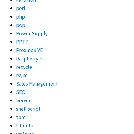
perl
php
pop
Power Supply
PPTP
Proxmox VE
Raspberry Pi
recycle
rsync
Sales Management
SEO
Server
shell script
tpm
Ubuntu
vmWare