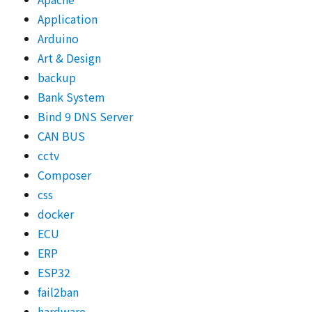
Application
Arduino
Art & Design
backup
Bank System
Bind 9 DNS Server
CAN BUS
cctv
Composer
css
docker
ECU
ERP
ESP32
fail2ban
hardware