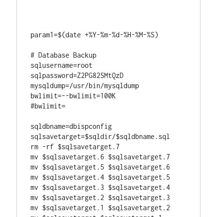
param1=$(date +%Y-%m-%d-%H-%M-%S)

# Database Backup

sqlusername=root

sqlpassword=Z2PG82SMtQzD

mysqldump=/usr/bin/mysqldump

bwlimit=--bwlimit=100K

#bwlimit=

sqldbname=dbispconfig

sqlsavetarget=$sqldir/$sqldbname.sql

rm -rf $sqlsavetarget.7

mv $sqlsavetarget.6 $sqlsavetarget.7

mv $sqlsavetarget.5 $sqlsavetarget.6

mv $sqlsavetarget.4 $sqlsavetarget.5

mv $sqlsavetarget.3 $sqlsavetarget.4

mv $sqlsavetarget.2 $sqlsavetarget.3

mv $sqlsavetarget.1 $sqlsavetarget.2
