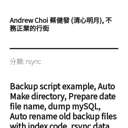
Andrew Choi 蔡健發 (清心明月), 不
務正業的行街
分類:
rsync
Backup script example, Auto
Make directory, Prepare date
file name, dump mySQL,
Auto rename old backup files
with index code, rsync data