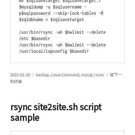
mv $sqlsavetarget $sqlsavetarget.1

$mysqldump -u $sqlusername -
p$sqlpassword --skip-lock-tables -R 
$sqldbname > $sqlsavetarget

/usr/bin/rsync -ah $bwlimit --delete 
/etc $basedir

/usr/bin/rsync -ah $bwlimit --delete 
發
分
2022-01-20
backup
,
Linux Command
,
mysql
,
rsync
留下一
表
類
在
則評論
於
Backup
script
example,
rsync site2site.sh script
Auto
Make
sample
directory,
Prepare
date