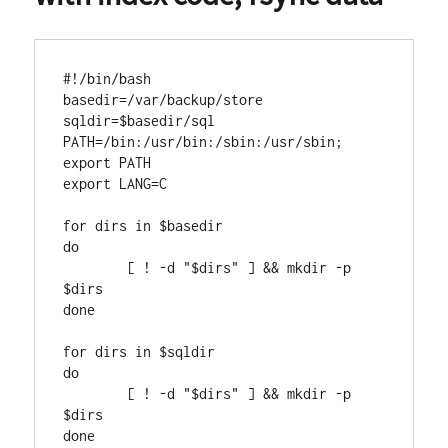
#!/bin/bash

basedir=/var/backup/store

sqldir=$basedir/sql

PATH=/bin:/usr/bin:/sbin:/usr/sbin; 
export PATH

export LANG=C

for dirs in $basedir

do

        [ ! -d "$dirs" ] && mkdir -p 
$dirs

done

for dirs in $sqldir

do

        [ ! -d "$dirs" ] && mkdir -p 
$dirs

done
