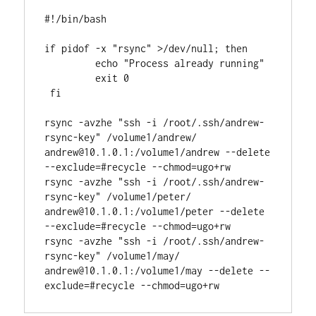
file
#!/bin/bash

name,
dump
if pidof -x "rsync" >/dev/null; then

mySQL,
         echo "Process already running"

Auto
         exit 0

rename
 fi

old
backup
rsync -avzhe "ssh -i /root/.ssh/andrew-
files
rsync-key" /volume1/andrew/ 
with
andrew@10.1.0.1:/volume1/andrew --delete 
index
--exclude=#recycle --chmod=ugo+rw

code,
rsync -avzhe "ssh -i /root/.ssh/andrew-
rsync
rsync-key" /volume1/peter/ 
data
andrew@10.1.0.1:/volume1/peter --delete 
--exclude=#recycle --chmod=ugo+rw

rsync -avzhe "ssh -i /root/.ssh/andrew-
rsync-key" /volume1/may/ 
andrew@10.1.0.1:/volume1/may --delete --