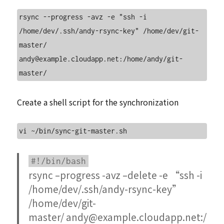
rsync --progress -avz -e "ssh -i 
/home/dev/.ssh/andy-rsync-key" /home/dev/git-
master/ 
andy@example.cloudapp.net:/home/andy/git-
Create a shell script for the synchronization
#!/bin/bash
rsync –progress -avz –delete -e “ssh -i
/home/dev/.ssh/andy-rsync-key”
/home/dev/git-
master/ andy@example.cloudapp.net:/