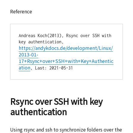
Reference
Andreas Koch(2013), Rsync over SSH with 
https://andykdocs.de/development/Linux/
2013-01-
17+Rsync+over+SSH+with+Key+Authentic
ation
Rsync over SSH with key
authentication
Using rsync and ssh to synchronize folders over the