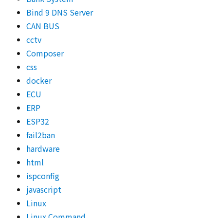
Bind 9 DNS Server
CAN BUS
cctv
Composer
css
docker
ECU
ERP
ESP32
fail2ban
hardware
html
ispconfig
javascript
Linux
Linux Command