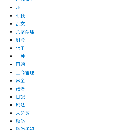
zfs
七殺
乩文
八字命理
制冷
化工
十神
回魂
工商管理
帛金
政治
日記
曆法
未分類
殯儀
殯儀手記