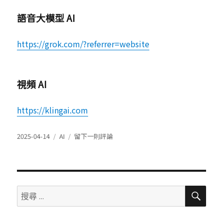
語音大模型 AI
https://grok.com/?referrer=website
視頻 AI
https://klingai.com
發
分
在
2025-04-14
AI
留下一則評論
表
類
常
於
用
AI
網
站
搜
搜
尋
尋：