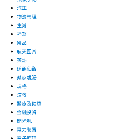
汽車
物流管理
生肖
神煞
祭品
航天圖片
英語
蓮鶴仙觀
蔡家靚湯
規格
道教
醫療及健康
金融投資
開光呪
電力裝置
電子原理