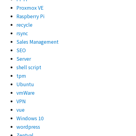
Proxmox VE
Raspberry Pi
recycle
rsync
Sales Management
SEO
Server
shell script
tpm
Ubuntu
vmWare
VPN
vue
Windows 10
wordpress
Zentyal