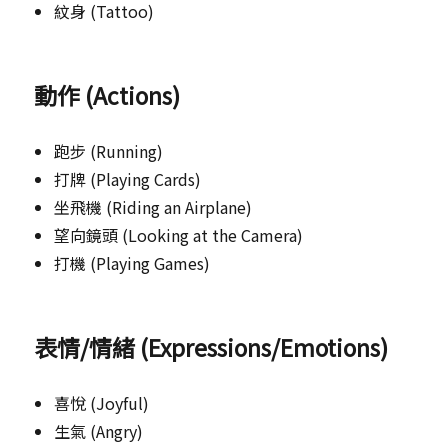
紋身 (Tattoo)
動作 (Actions)
跑步 (Running)
打牌 (Playing Cards)
坐飛機 (Riding an Airplane)
望向鏡頭 (Looking at the Camera)
打機 (Playing Games)
表情/情緒 (Expressions/Emotions)
喜悅 (Joyful)
生氣 (Angry)