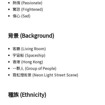
熱情 (Passionate)
驚恐 (Frightened)
傷心 (Sad)
背景 (Background)
客廳 (Living Room)
宇宙船 (Spaceship)
香港 (Hong Kong)
一群人 (Group of People)
霓虹燈街景 (Neon Light Street Scene)
種族 (Ethnicity)