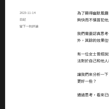
發
為了顯得幽默風趣
2023-11-14
表
分
夠快而不慎冒犯他
日記
於
類
在
留下一則評論
避
我們需要認真思考
免
外，其餘的效果往
無
目
的
有一位女士曾經說
地
法對於自己和他人
開
玩
笑
讓我們來分析一下
更好一些？
通過思考，看來已