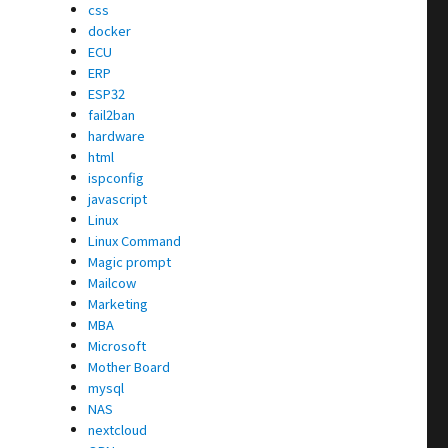
css
docker
ECU
ERP
ESP32
fail2ban
hardware
html
ispconfig
javascript
Linux
Linux Command
Magic prompt
Mailcow
Marketing
MBA
Microsoft
Mother Board
mysql
NAS
nextcloud