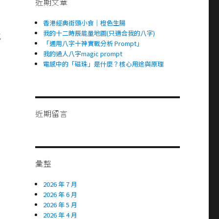
近期文章
香港經典街頭小食｜橙色生腸
我的十二時辰能量地圖(只適合我的八字)
感
「通用八字十神實戰分析 Prompt」
我的過人八字magic prompt
電感中的「磁珠」是什麼？核心用途與原理
多
近期留言
彙整
2026 年 7 月
2026 年 6 月
2026 年 5 月
2026 年 4 月