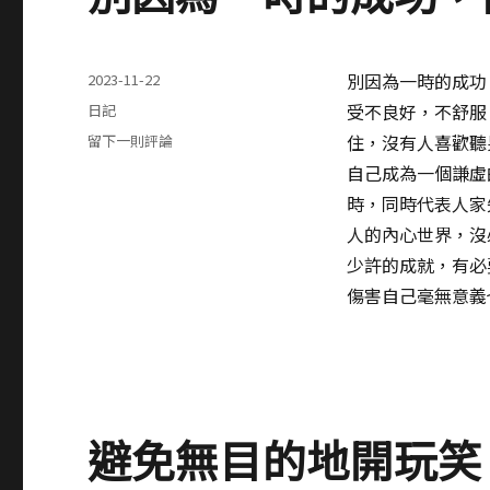
發
別因為一時的成功
2023-11-22
表
分
受不良好，不舒服
日記
於
類
在
住，沒有人喜歡聽
留下一則評論
別
自己成為一個謙虛
因
時，同時代表人家
為
一
人的內心世界，沒
時
少許的成就，有必
的
傷害自己毫無意義
成
功，
而
得
以
忘
避免無目的地開玩笑
形