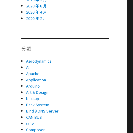
2020 年 8 月
2020 年 4 月
2020 年 2 月
分類
Aerodynamics
AI
Apache
Application
Arduino
Art & Design
backup
Bank System
Bind 9 DNS Server
CAN BUS
cctv
Composer