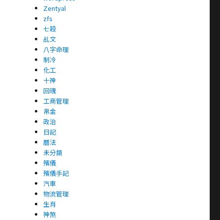
Zentyal
zfs
七殺
乩文
八字命理
制冷
化工
十神
回魂
工商管理
帛金
政治
日記
曆法
未分類
殯儀
殯儀手記
汽車
物流管理
生肖
神煞