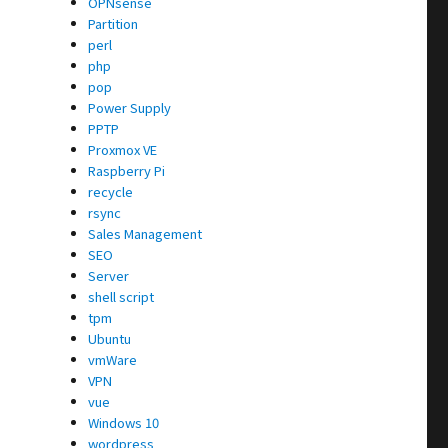
OPNsense
Partition
perl
php
pop
Power Supply
PPTP
Proxmox VE
Raspberry Pi
recycle
rsync
Sales Management
SEO
Server
shell script
tpm
Ubuntu
vmWare
VPN
vue
Windows 10
wordpress