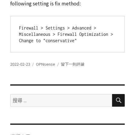
following setting is fix method:
Firewall > Settings > Advanced > 
Miscellaneous > Firewall Optimization > 
Change to "conservative"
發
分
在
2022-02-23
OPNsense
留下一則評論
表
類
OPNsense
於
BUG
搜
搜
尋
尋：