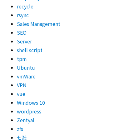
recycle
rsync
Sales Management
SEO
Server
shell script
tpm
Ubuntu
vmWare
VPN
vue
Windows 10
wordpress
Zentyal
zfs
七殺