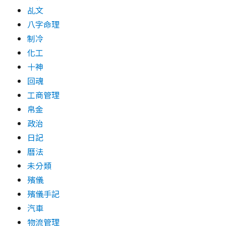
乩文
八字命理
制冷
化工
十神
回魂
工商管理
帛金
政治
日記
曆法
未分類
殯儀
殯儀手記
汽車
物流管理