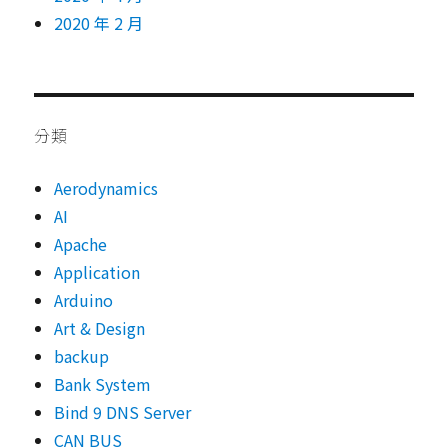
2020 年 2 月
分類
Aerodynamics
AI
Apache
Application
Arduino
Art & Design
backup
Bank System
Bind 9 DNS Server
CAN BUS