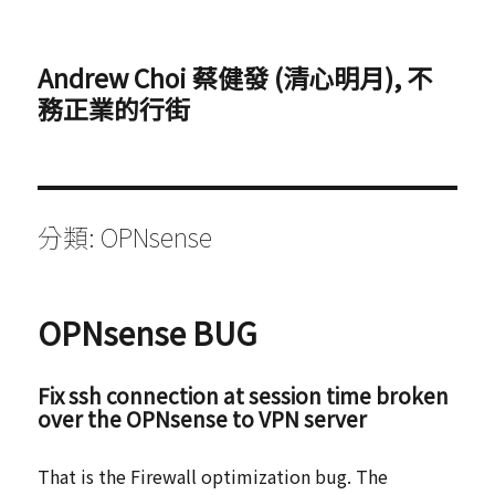
Andrew Choi 蔡健發 (清心明月), 不
務正業的行街
分類:
OPNsense
OPNsense BUG
Fix ssh connection at session time
broken
over the OPNsense to VPN server
That is the Firewall optimization bug. The