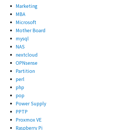
Marketing
MBA
Microsoft
Mother Board
mysql
NAS
nextcloud
OPNsense
Partition
perl
php
pop
Power Supply
PPTP
Proxmox VE
Raspberry Pi