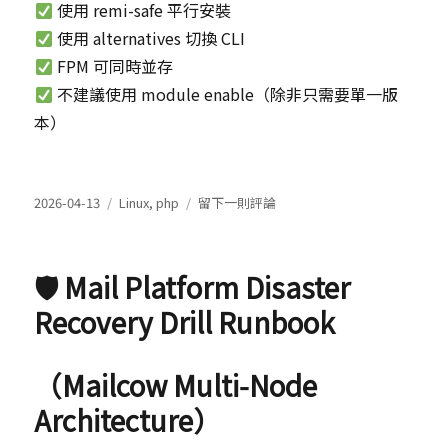
使用 remi-safe 平行安裝
使用 alternatives 切換 CLI
FPM 可同時並存
不建議使用 module enable（除非只需要單一版
本）
發
分
在
2026-04-13
Linux
,
php
留下一則評論
表
類
Rocky
於
Linux
安
🛡 Mail Platform Disaster
裝
多
Recovery Drill Runbook
版
本
PHP
（Mailcow Multi‑Node
及
Architecture）
切
換