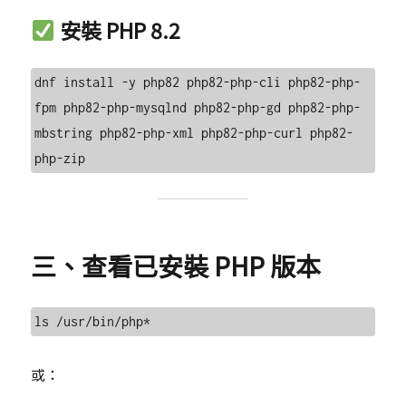
安裝 PHP 8.2
dnf install -y php82 php82-php-cli php82-php-
fpm php82-php-mysqlnd php82-php-gd php82-php-
mbstring php82-php-xml php82-php-curl php82-
三、查看已安裝 PHP 版本
或：