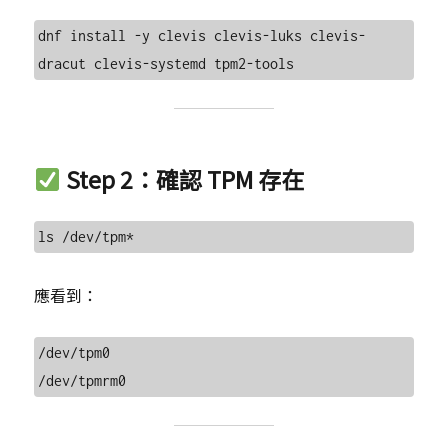
dnf install -y clevis clevis-luks clevis-
Step 2：確認 TPM 存在
應看到：
/dev/tpm0
