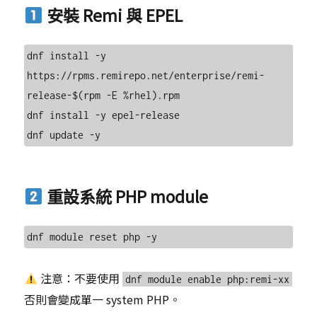
安裝 Remi 與 EPEL
dnf install -y 
https://rpms.remirepo.net/enterprise/remi-
release-$(rpm -E %rhel).rpm

dnf install -y epel-release

重設系統 PHP module
注意：不要使用
dnf module enable php:remi-xx
否則會變成單一 system PHP。