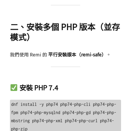
二、安裝多個 PHP 版本（並存
模式）
我們使用 Remi 的
平行安裝版本（remi-safe）
。
安裝 PHP 7.4
dnf install -y php74 php74-php-cli php74-php-
fpm php74-php-mysqlnd php74-php-gd php74-php-
mbstring php74-php-xml php74-php-curl php74-