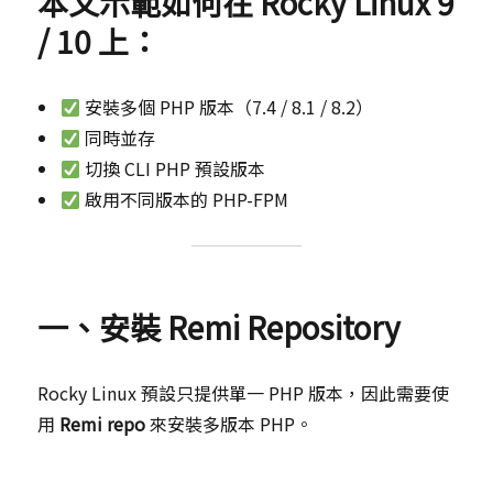
本文示範如何在
Rocky Linux 9
鎖
/ 10
上：
完
整
標
準
安裝多個 PHP 版本（7.4 / 8.1 / 8.2）
流
同時並存
程
切換 CLI PHP 預設版本
（從
裸
啟用不同版本的 PHP-FPM
機
開
始）
一、安裝 Remi Repository
Rocky Linux 預設只提供單一 PHP 版本，因此需要使
用
Remi repo
來安裝多版本 PHP。