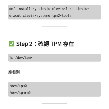
dnf install -y clevis clevis-luks clevis-
Step 2：確認 TPM 存在
應看到：
/dev/tpm0
