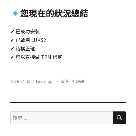
您現在的狀況總結
✔ 已成功安裝
✔ 已啟用 LUKS2
✔ 結構正確
✔ 可以直接做 TPM 綁定
發
分
在
2026-04-15
Linux
,
tpm
留下一則評論
表
類
Rocky
於
Linux
10
+
TPM
搜
搜
尋
自
尋：
動
解