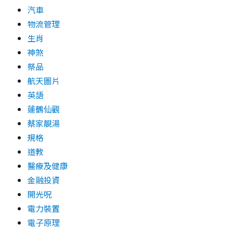
汽車
物流管理
生肖
神煞
祭品
航天圖片
英語
蓮鶴仙觀
蔡家靚湯
規格
道教
醫療及健康
金融投資
開光呪
電力裝置
電子原理