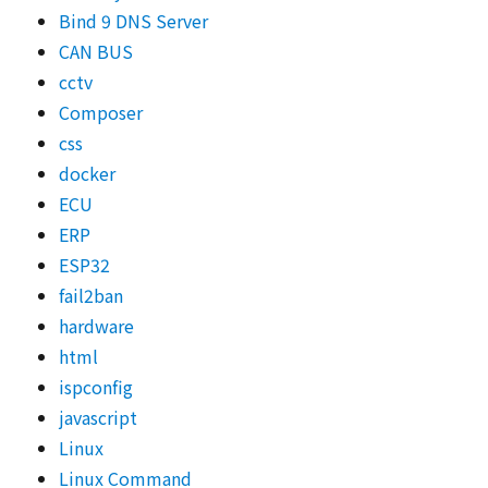
Bind 9 DNS Server
CAN BUS
cctv
Composer
css
docker
ECU
ERP
ESP32
fail2ban
hardware
html
ispconfig
javascript
Linux
Linux Command