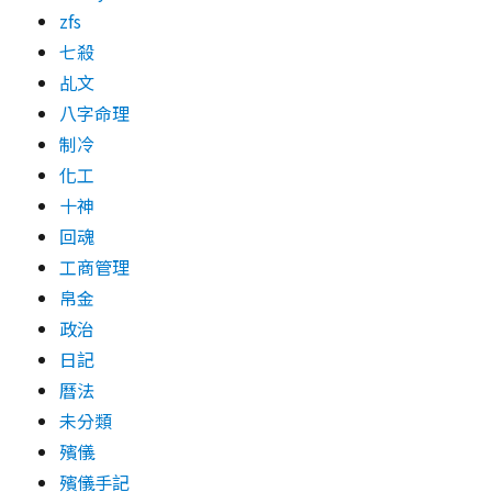
zfs
七殺
乩文
八字命理
制冷
化工
十神
回魂
工商管理
帛金
政治
日記
曆法
未分類
殯儀
殯儀手記