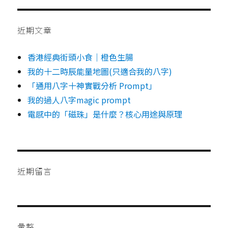
鎖
完
整
近期文章
標
準
香港經典街頭小食｜橙色生腸
流
程
我的十二時辰能量地圖(只適合我的八字)
（從
「通用八字十神實戰分析 Prompt」
裸
我的過人八字magic prompt
機
開
電感中的「磁珠」是什麼？核心用途與原理
始）
近期留言
彙整