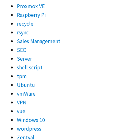
Proxmox VE
Raspberry Pi
recycle
rsync
Sales Management
SEO
Server
shell script
tpm
Ubuntu
vmWare
VPN
vue
Windows 10
wordpress
Zentyal