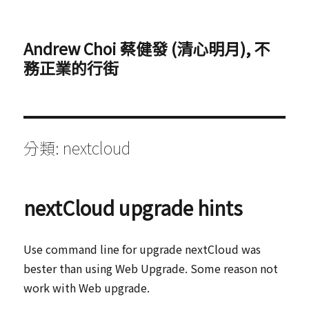
Andrew Choi 蔡健發 (清心明月), 不
務正業的行街
分類:
nextcloud
nextCloud upgrade hints
Use command line for upgrade nextCloud was
bester than using Web Upgrade. Some reason not
work with Web upgrade.