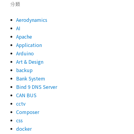
分類
Aerodynamics
AI
Apache
Application
Arduino
Art & Design
backup
Bank System
Bind 9 DNS Server
CAN BUS
cctv
Composer
css
docker