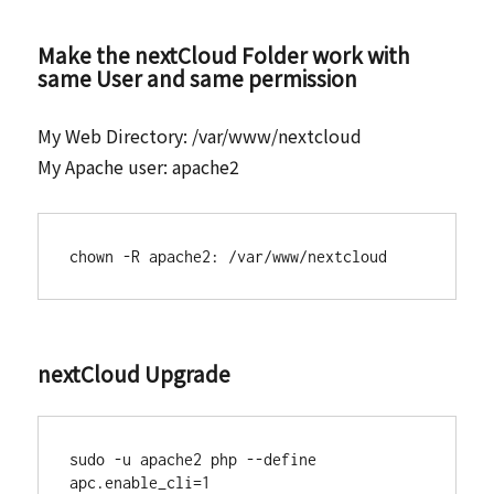
Make the nextCloud Folder work with
same User and same permission
My Web Directory: /var/www/nextcloud
My Apache user: apache2
chown -R apache2: /var/www/nextcloud
nextCloud Upgrade
sudo -u apache2 php --define 
apc.enable_cli=1 