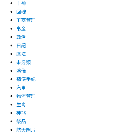
十神
回魂
工商管理
帛金
政治
日記
曆法
未分類
殯儀
殯儀手記
汽車
物流管理
生肖
神煞
祭品
航天圖片