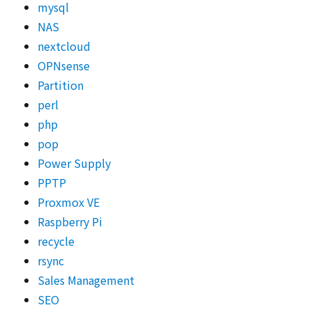
mysql
NAS
nextcloud
OPNsense
Partition
perl
php
pop
Power Supply
PPTP
Proxmox VE
Raspberry Pi
recycle
rsync
Sales Management
SEO