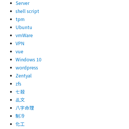
Server
shell script
tpm
Ubuntu
vmWare
VPN
vue
Windows 10
wordpress
Zentyal
zfs
七殺
乩文
八字命理
制冷
化工