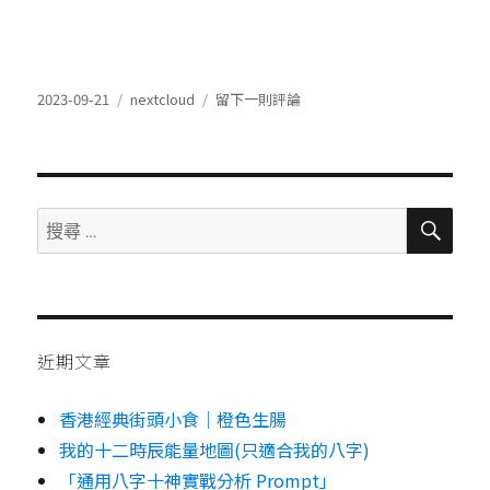
發
分
在
2023-09-21
nextcloud
留下一則評論
表
類
nextCloud
於
upgrade
hints
搜
搜
尋
尋：
近期文章
香港經典街頭小食｜橙色生腸
我的十二時辰能量地圖(只適合我的八字)
「通用八字十神實戰分析 Prompt」