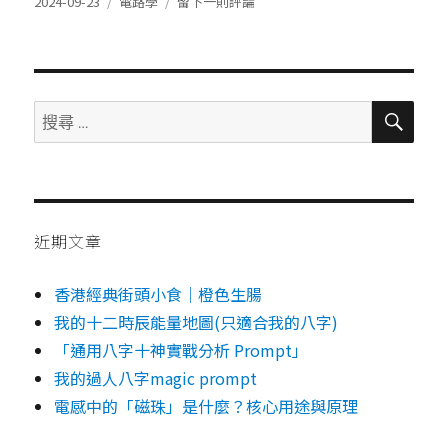
發
分
在
2024-09-23
電路學
留下一則評論
表
類
Power
於
over
Ethernet,
PoE
的
搜
搜
尋
標
尋：
準
電
壓
近期文章
香港經典街頭小食｜橙色生腸
我的十二時辰能量地圖(只適合我的八字)
「通用八字十神實戰分析 Prompt」
我的過人八字magic prompt
電感中的「磁珠」是什麼？核心用途與原理