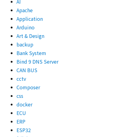
AI
Apache
Application
Arduino
Art & Design
backup
Bank System
Bind 9 DNS Server
CAN BUS
cctv
Composer
css
docker
ECU
ERP
ESP32