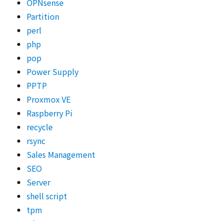
OPNsense
Partition
perl
php
pop
Power Supply
PPTP
Proxmox VE
Raspberry Pi
recycle
rsync
Sales Management
SEO
Server
shell script
tpm