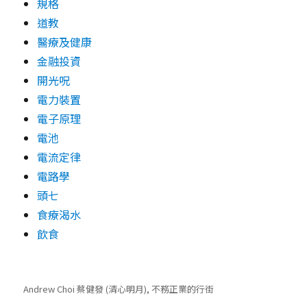
規格
道教
醫療及健康
金融投資
開光呪
電力裝置
電子原理
電池
電流定律
電路學
頭七
食療渴水
飲食
Andrew Choi 蔡健發 (清心明月), 不務正業的行街