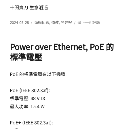
十開寶刀 生意滔滔
發
分
在
2024-09-28
蓮鶴仙觀
,
道教
,
開光呪
留下一則評論
表
類
關
於
聖
帝
Power over Ethernet, PoE 的
君
開
標準電壓
光
呪
PoE 的標準電壓有以下幾種:
PoE (IEEE 802.3af):
標準電壓: 48 V DC
最大功率: 15.4 W
PoE+ (IEEE 802.3at):