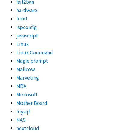
fail2ban
hardware
html
ispconfig
javascript
Linux
Linux Command
Magic prompt
Mailcow
Marketing
MBA
Microsoft
Mother Board
mysql
NAS
nextcloud