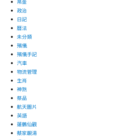
帛金
政治
日記
曆法
未分類
殯儀
殯儀手記
汽車
物流管理
生肖
神煞
祭品
航天圖片
英語
蓮鶴仙觀
蔡家靚湯