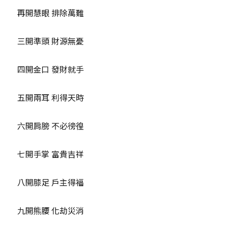
再開慧眼 排除萬難
三開準頭 財源無憂
四開金口 發財就手
五開兩耳 利得天時
六開肩膀 不必徬徨
七開手掌 富貴吉祥
八開膝足 戶主得福
九開熊腰 化劫災消