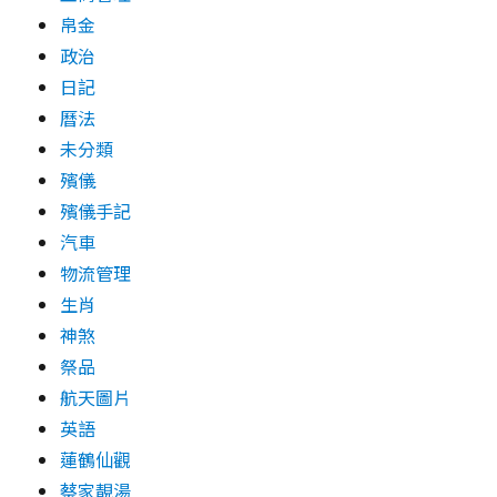
帛金
政治
日記
曆法
未分類
殯儀
殯儀手記
汽車
物流管理
生肖
神煞
祭品
航天圖片
英語
蓮鶴仙觀
蔡家靚湯