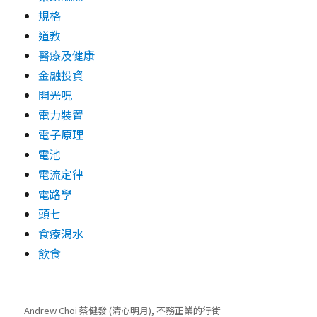
規格
道教
醫療及健康
金融投資
開光呪
電力裝置
電子原理
電池
電流定律
電路學
頭七
食療渴水
飲食
Andrew Choi 蔡健發 (清心明月), 不務正業的行街