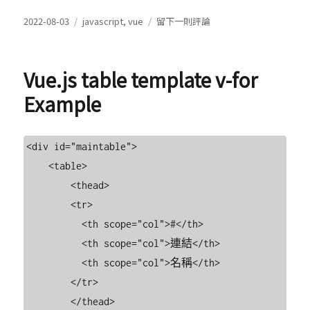
發
分
在
2022-08-03
javascript
,
vue
留下一則評論
表
類
VueJS:
於
How
to
Vue.js table template v-for
output
a
Example
comma
separated
array?
<div id="maintable">

    <table>

        <thead>

        <tr>

          <th scope="col">#</th>

          <th scope="col">連結</th>

          <th scope="col">名稱</th>

        </tr>

        </thead>
