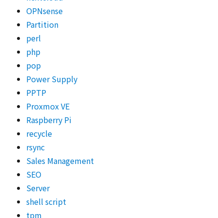
OPNsense
Partition
perl
php
pop
Power Supply
PPTP
Proxmox VE
Raspberry Pi
recycle
rsync
Sales Management
SEO
Server
shell script
tpm