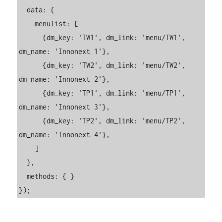
  data: {

    menulist: [

      {dm_key: 'TW1', dm_link: 'menu/TW1', 
dm_name: 'Innonext 1'},

      {dm_key: 'TW2', dm_link: 'menu/TW2', 
dm_name: 'Innonext 2'},

      {dm_key: 'TP1', dm_link: 'menu/TP1', 
dm_name: 'Innonext 3'},

      {dm_key: 'TP2', dm_link: 'menu/TP2', 
dm_name: 'Innonext 4'},

    ]

  },

  methods: { }

});