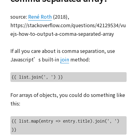
在
vue
source:
René Roth
(2018),
js
https://stackoverflow.com/questions/42129534/vu
要
用
ejs-how-to-output-a-comma-separated-array
this.$set
或
If all you care about is comma separation, use
this.$forceUpdate()
才
Javascript’s built-in
join
method:
能
正
常
顯
示？
For arrays of objects, you could do something like
this:
{{ list.map(entry => entry.title).join(', ') 
}}