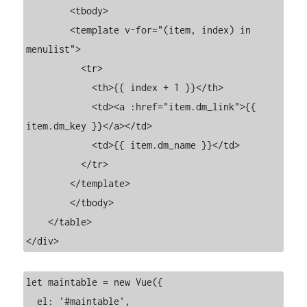
        <tbody>

        <template v-for="(item, index) in 
menulist">

          <tr>

            <th>{{ index + 1 }}</th>

            <td><a :href="item.dm_link">{{ 
item.dm_key }}</a></td>

            <td>{{ item.dm_name }}</td>

          </tr>

        </template>

        </tbody>

    </table>

</div>
let maintable = new Vue({

  el: '#maintable',
