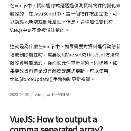
在Vue.js中，資料響應式是透過偵測資料物件的變化來
觸發的。在JavaScript中，當一個物件被建立後，可
以動態地新增或刪除屬性。但是，這種屬性變化在
Vue.js中是不會被偵測到的。
這就是為什麼在Vue.js中，如果需要對資料進行動態新
增或刪除屬性時，需要使用Vue.set或this.$set方法來
觸發資料響應式，從而使元件重新渲染。同樣地，如
果更改資料但是沒有觸發響應式更新，可以使用
this.$forceUpdate()手動強制更新視圖。
發
分
在
2023-04-30
vue
留下一則評論
表
類
什
於
麼
原
VueJS: How to output a
因
導
comma separated array?
致，