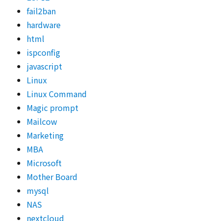
fail2ban
hardware
html
ispconfig
javascript
Linux
Linux Command
Magic prompt
Mailcow
Marketing
MBA
Microsoft
Mother Board
mysql
NAS
nextcloud