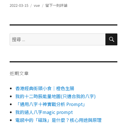
發
分
在
2022-03-15
vue
留下一則評論
表
類
Vue.js
於
table
template
v-
for
搜
搜
尋
Example
尋：
近期文章
香港經典街頭小食｜橙色生腸
我的十二時辰能量地圖(只適合我的八字)
「通用八字十神實戰分析 Prompt」
我的過人八字magic prompt
電感中的「磁珠」是什麼？核心用途與原理