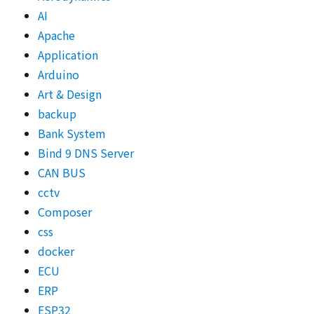
AI
Apache
Application
Arduino
Art & Design
backup
Bank System
Bind 9 DNS Server
CAN BUS
cctv
Composer
css
docker
ECU
ERP
ESP32