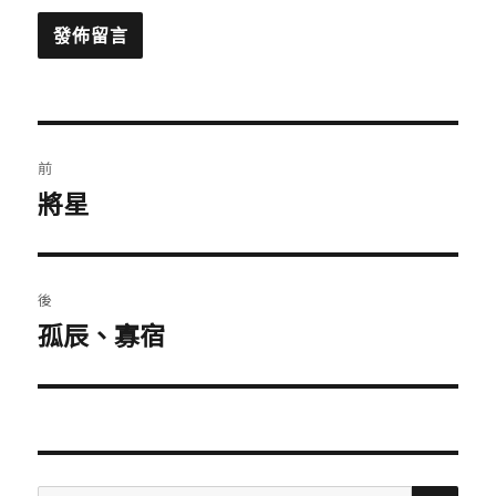
文
前
章
將星
上
一
導
篇
覽
文
後
章：
孤辰、寡宿
下
一
篇
文
章：
搜