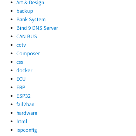
Art & Design
backup
Bank System
Bind 9 DNS Server
CAN BUS
cctv
Composer
css
docker
ECU
ERP
ESP32
fail2ban
hardware
html
ispconfig