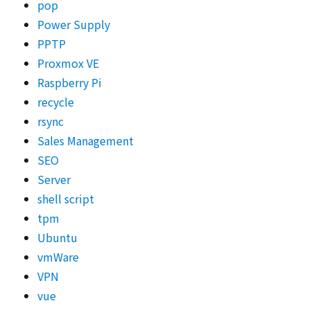
pop
Power Supply
PPTP
Proxmox VE
Raspberry Pi
recycle
rsync
Sales Management
SEO
Server
shell script
tpm
Ubuntu
vmWare
VPN
vue