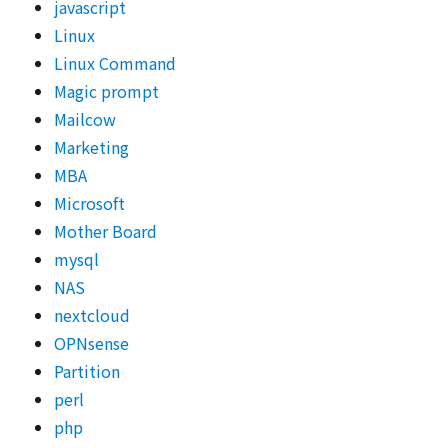
javascript
Linux
Linux Command
Magic prompt
Mailcow
Marketing
MBA
Microsoft
Mother Board
mysql
NAS
nextcloud
OPNsense
Partition
perl
php