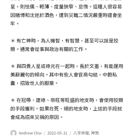
星，則怯儒、輕薄、度量狹窄、怠惰。這種人很容易
因賭博和沈迷於酒色，遭到災難二情況嚴重時還會坐
牢。
＊ 有亡神時，為人機智，有智慧，甚至可以說是狡
猾。通常會從事與政治有關的工作。
＊ 與四貴人星或祿元在一起時，長於文墨，有能運用
美辭麗句的傾向。其中有些人會官商勾結，中飽私
囊，招致世人的厭棄。
＊ 在冠帶、建祿、帝旺等旺盛的地支時，會使用狡猾
的手段獲利。如果在死、絕的地支時，上述的手段就
會成為招來災禍的原因。
作
發
分
Andrew Choi
2022-05-31
八字命理
,
神煞