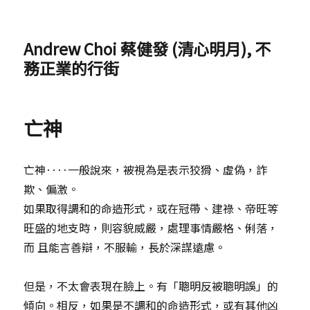
Andrew Choi 蔡健發 (清心明月), 不
務正業的行街
亡神
亡神‥‥一般說來，被視為是表示狡猾、虛偽，詐
欺、偏激。
如果取得調和的命造形式，或在冠帶、建祿、帝旺等
旺盛的地支時，則容貌威嚴，處理事情嚴格、俐落，
而 且能言善辯，不服輸，長於深謀遠慮。
但是，不太會表現在臉上。有「聰明反被聰明誤」的
傾向。相反，如果是不調和的命造形式，或有其他凶