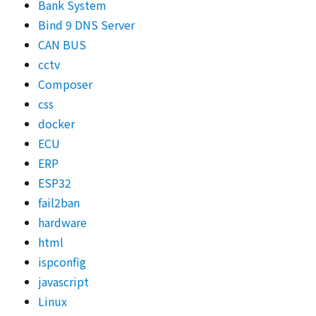
Bank System
Bind 9 DNS Server
CAN BUS
cctv
Composer
css
docker
ECU
ERP
ESP32
fail2ban
hardware
html
ispconfig
javascript
Linux