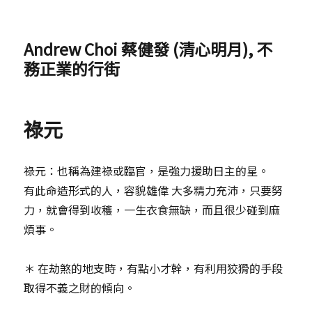
Andrew Choi 蔡健發 (清心明月), 不
務正業的行街
祿元
祿元：也稱為建祿或臨官，是強力援助日主的星。
有此命造形式的人，容貌雄偉 大多精力充沛，只要努
力，就會得到收穫，一生衣食無缺，而且很少碰到麻
煩事。
＊ 在劫煞的地支時，有點小才幹，有利用狡猾的手段
取得不義之財的傾向。