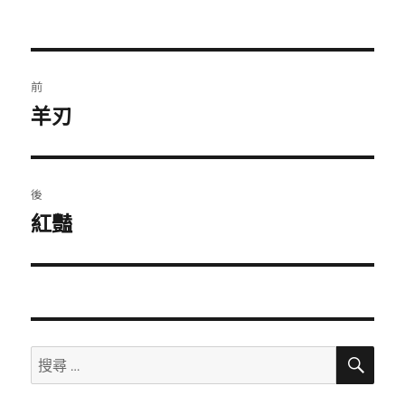
文
前
章
羊刃
上
一
導
篇
覽
文
後
章：
紅豔
下
一
篇
文
章：
搜
搜
尋
尋：