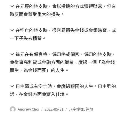
＊ 在元辰的地支時，會以投機的方式獲得財富，但有
時反而會蒙受重大的損失。
＊ 在空亡的地支時，很容易遺失金錢或金銀珠寶，或
一下子失去積蓄。
＊ 祿元在有偏官格、偏印格或偏官、偏印的地支時，
會從事高利貸或金融方面的職業，度過一個「為金錢
而生，為金錢而死」的人生。
＊ 日主弱或有空亡時，會度過艱困的人生。日主強的
話，在金錢方面會漸入佳境。
作
發
分
Andrew Choi
2022-05-31
八字命理
,
神煞
者
表
類
於