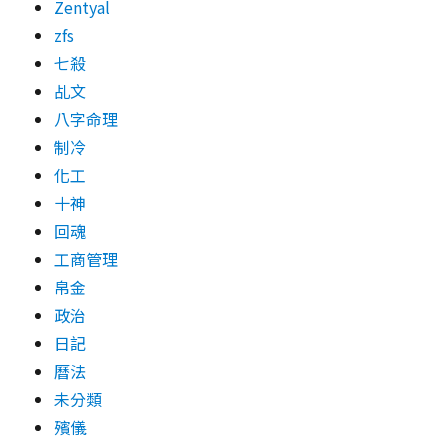
Zentyal
zfs
七殺
乩文
八字命理
制冷
化工
十神
回魂
工商管理
帛金
政治
日記
曆法
未分類
殯儀