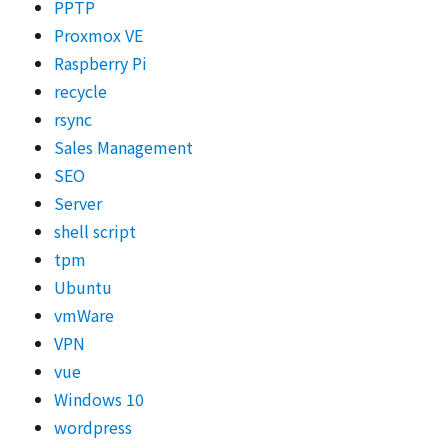
PPTP
Proxmox VE
Raspberry Pi
recycle
rsync
Sales Management
SEO
Server
shell script
tpm
Ubuntu
vmWare
VPN
vue
Windows 10
wordpress