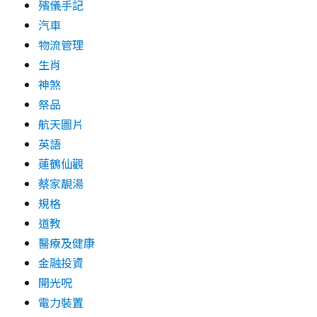
殯儀手記
汽車
物流管理
生肖
神煞
祭品
航天圖片
英語
蓮鶴仙觀
蔡家靚湯
規格
道教
醫療及健康
金融投資
開光呪
電力裝置