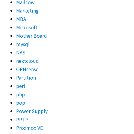
Mailcow
Marketing
MBA
Microsoft
Mother Board
mysql
NAS
nextcloud
OPNsense
Partition
perl
php
pop
Power Supply
PPTP
Proxmox VE