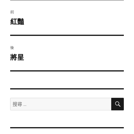
文
前
章
紅豔
上
一
導
篇
覽
文
後
章：
將星
下
一
篇
文
章：
搜
搜
尋
尋：