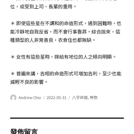
位，或受到上司、長輩的重用。
＊ 即使這些星在不調和的命造形式，遇到困難時，也
能冷靜地自我反省，而不會行事魯莽。綜合說來，這
種類型的人非常善良，衣食住也都無缺。
＊ 女性有這些星時，嫁給有地位的人之傾向明顯。
＊ 普遍來講，吉相的命造形式可增加吉利，至少也能
減輕不良的影響。
作
發
分
Andrew Choi
2022-05-31
八字命理
,
神煞
者
表
類
於
發佈留言