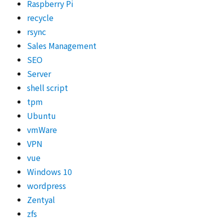
Raspberry Pi
recycle
rsync
Sales Management
SEO
Server
shell script
tpm
Ubuntu
vmWare
VPN
vue
Windows 10
wordpress
Zentyal
zfs